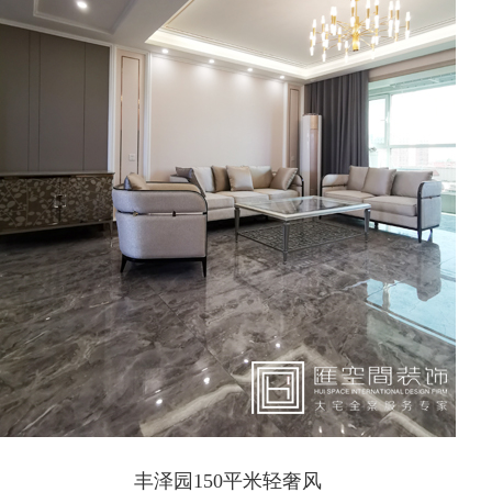
丰泽园150平米轻奢风